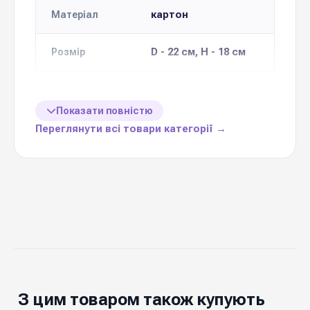
картон
Матеріал
D - 22 см, H - 18 см
Розмір
поштучно
Продаж
Показати повністю
Кольорова
Переглянути всі товари категорії →
13 кольорів
гама
Ціна вказана
1 шт
за
Україна
Виробник
Багатогранні коробки «Diamond» M
—
стильне рішення для флористичних
З цим товаром також купують
композицій, подарункових букетів та food-