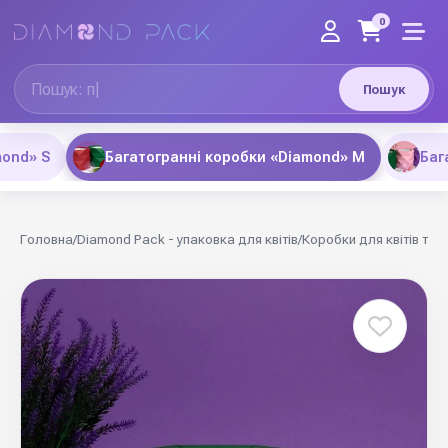
0
Пошук
mond» S
Багатогранні коробки «Diamond» M
Баг
Головна
/
Diamond Pack - упаковка для квітів
/
Коробки для квітів та 