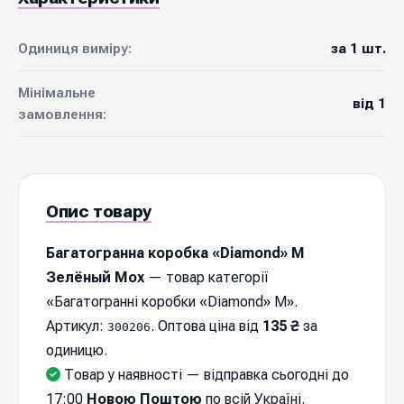
Одиниця виміру:
за 1 шт.
Мінімальне
від 1
замовлення:
Опис товару
Багатогранна коробка «Diamond» M
Зелёный Мох
— товар категорії
«Багатогранні коробки «Diamond» M».
Артикул:
. Оптова ціна від
135 ₴
за
300206
одиницю.
Товар у наявності — відправка cьогодні до
17:00
Новою Поштою
по всій Україні.